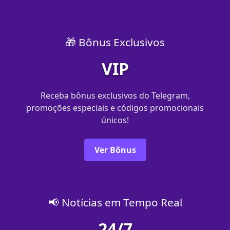
🎁 Bônus Exclusivos
VIP
Receba bônus exclusivos do Telegram,
promoções especiais e códigos promocionais
únicos!
Ver Bônus
📢 Notícias em Tempo Real
24/7