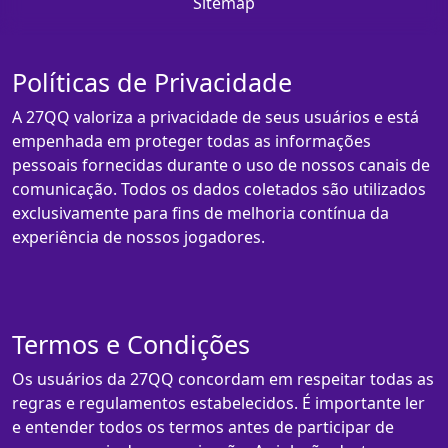
Sitemap
Políticas de Privacidade
A 27QQ valoriza a privacidade de seus usuários e está
empenhada em proteger todas as informações
pessoais fornecidas durante o uso de nossos canais de
comunicação. Todos os dados coletados são utilizados
exclusivamente para fins de melhoria contínua da
experiência de nossos jogadores.
Termos e Condições
Os usuários da 27QQ concordam em respeitar todas as
regras e regulamentos estabelecidos. É importante ler
e entender todos os termos antes de participar de