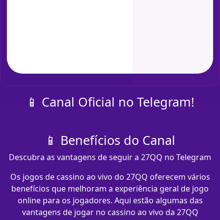
📱 Canal Oficial no Telegram!
📱 Benefícios do Canal
Descubra as vantagens de seguir a 27QQ no Telegram
Os jogos de cassino ao vivo do 27QQ oferecem vários
benefícios que melhoram a experiência geral de jogo
online para os jogadores. Aqui estão algumas das
vantagens de jogar no cassino ao vivo da 27QQ