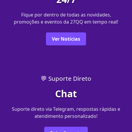
Fique por dentro de todas as novidades,
promoções e eventos da 27QQ em tempo real!
Ver Notícias
💬 Suporte Direto
Chat
Suporte direto via Telegram, respostas rápidas e
atendimento personalizado!