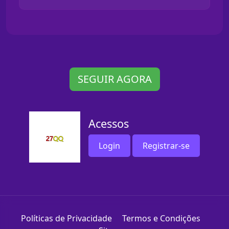
SEGUIR AGORA
Acessos
Login
Registrar-se
Políticas de Privacidade
Termos e Condições