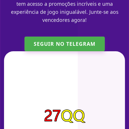
tem acesso a promoções incríveis e uma
experiência de jogo inigualável. Junte-se aos
vencedores agora!
SEGUIR NO TELEGRAM