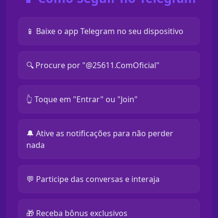
📱 Baixe o app Telegram no seu dispositivo
🔍 Procure por "@25611.ComOficial"
👆 Toque em "Entrar" ou "Join"
🔔 Ative as notificações para não perder
nada
💬 Participe das conversas e interaja
🎁 Receba bônus exclusivos