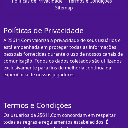
Políticas de Privacidade
Termos e Condições
Sitemap
Políticas de Privacidade
A 25611.Com valoriza a privacidade de seus usuários e
está empenhada em proteger todas as informações
pessoais fornecidas durante o uso de nossos canais de
comunicação. Todos os dados coletados são utilizados
exclusivamente para fins de melhoria contínua da
experiência de nossos jogadores.
Termos e Condições
Os usuários da 25611.Com concordam em respeitar
todas as regras e regulamentos estabelecidos. É