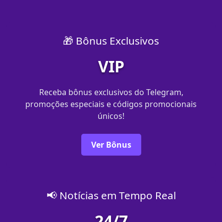
🎁 Bônus Exclusivos
VIP
Receba bônus exclusivos do Telegram,
promoções especiais e códigos promocionais
únicos!
Ver Bônus
📢 Notícias em Tempo Real
24/7