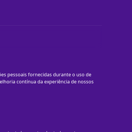
es pessoais fornecidas durante o uso de
elhoria contínua da experiência de nossos