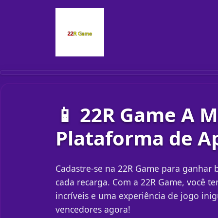
📱 22R Game A M
Plataforma de A
Cadastre-se na 22R Game para ganhar 
cada recarga. Com a 22R Game, você t
incríveis e uma experiência de jogo inig
vencedores agora!