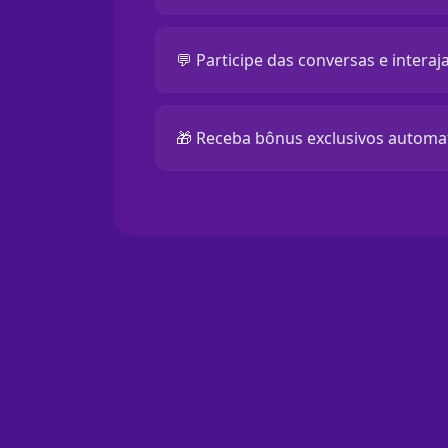
💬 Participe das conversas e interaj
🎁 Receba bônus exclusivos autom