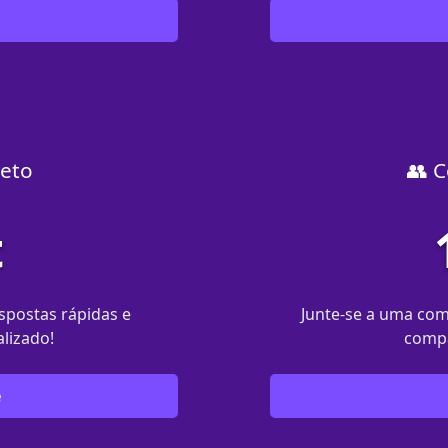
reto
👥 
t
espostas rápidas e
Junte-se a uma com
lizado!
compa
e