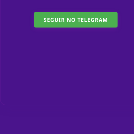
SEGUIR NO TELEGRAM