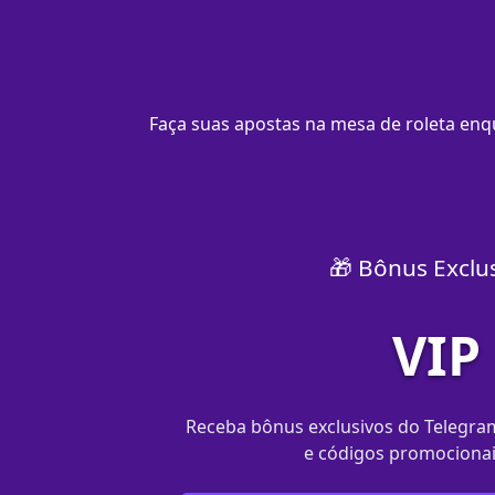
Faça suas apostas na mesa de roleta enq
🎁 Bônus Exclu
VIP
Receba bônus exclusivos do Telegra
e códigos promocionai