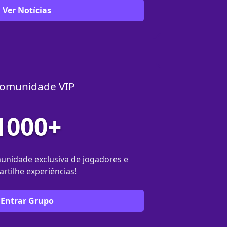
Ver Notícias
Comunidade VIP
1000+
unidade exclusiva de jogadores e
rtilhe experiências!
Entrar Grupo