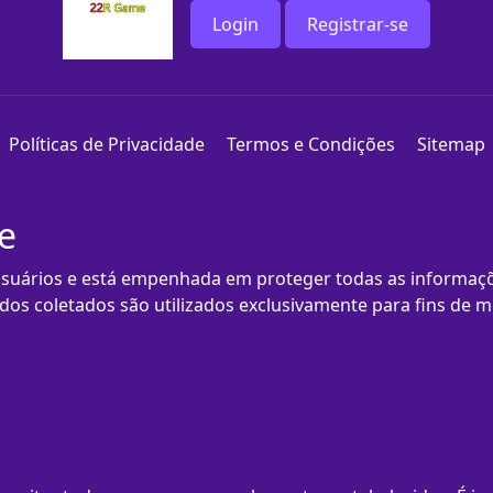
Login
Registrar-se
Políticas de Privacidade
Termos e Condições
Sitemap
de
 usuários e está empenhada em proteger todas as informaçõ
os coletados são utilizados exclusivamente para fins de m