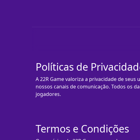
Políticas de Privacida
A 22R Game valoriza a privacidade de seus
nossos canais de comunicação. Todos os dad
jogadores.
Termos e Condições