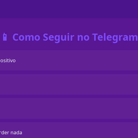
📱 Como Seguir no Telegram
ositivo
erder nada