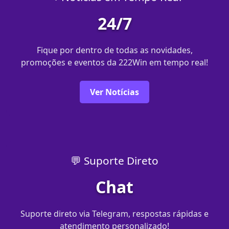
24/7
Fique por dentro de todas as novidades,
promoções e eventos da 222Win em tempo real!
Ver Notícias
💬 Suporte Direto
Chat
Suporte direto via Telegram, respostas rápidas e
atendimento personalizado!