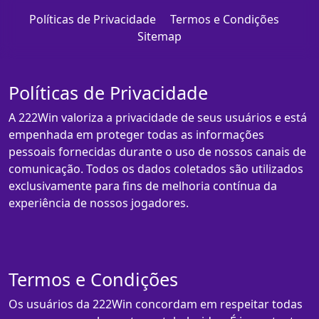
Políticas de Privacidade
Termos e Condições
Sitemap
Políticas de Privacidade
A 222Win valoriza a privacidade de seus usuários e está
empenhada em proteger todas as informações
pessoais fornecidas durante o uso de nossos canais de
comunicação. Todos os dados coletados são utilizados
exclusivamente para fins de melhoria contínua da
experiência de nossos jogadores.
Termos e Condições
Os usuários da 222Win concordam em respeitar todas