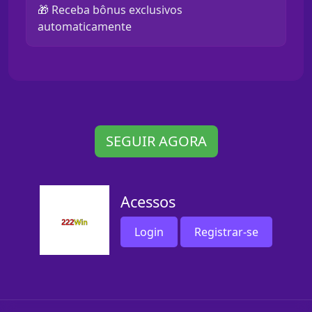
🎁 Receba bônus exclusivos
automaticamente
SEGUIR AGORA
Acessos
Login
Registrar-se