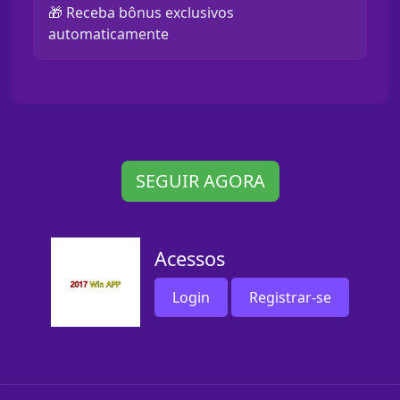
🎁 Receba bônus exclusivos
automaticamente
SEGUIR AGORA
Acessos
Login
Registrar-se