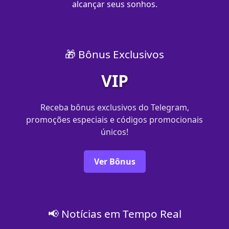
alcançar seus sonhos.
🎁 Bônus Exclusivos
VIP
Receba bônus exclusivos do Telegram,
promoções especiais e códigos promocionais
únicos!
Ver Bônus
📢 Notícias em Tempo Real