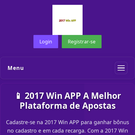
Login
Registrar-se
Menu
📱 2017 Win APP A Melhor
Plataforma de Apostas
Cadastre-se na 2017 Win APP para ganhar bônus
no cadastro e em cada recarga. Com a 2017 Win