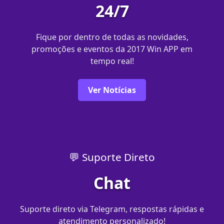
24/7
Fique por dentro de todas as novidades,
promoções e eventos da 2017 Win APP em
tempo real!
Ver Notícias
💬 Suporte Direto
Chat
Suporte direto via Telegram, respostas rápidas e
atendimento personalizado!