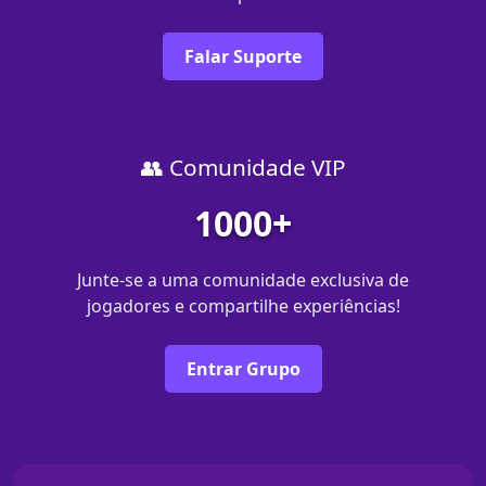
Falar Suporte
👥 Comunidade VIP
1000+
Junte-se a uma comunidade exclusiva de
jogadores e compartilhe experiências!
Entrar Grupo