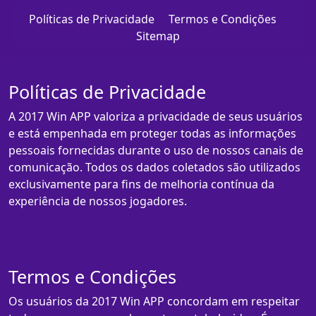
Políticas de Privacidade
Termos e Condições
Sitemap
Políticas de Privacidade
A 2017 Win APP valoriza a privacidade de seus usuários
e está empenhada em proteger todas as informações
pessoais fornecidas durante o uso de nossos canais de
comunicação. Todos os dados coletados são utilizados
exclusivamente para fins de melhoria contínua da
experiência de nossos jogadores.
Termos e Condições
Os usuários da 2017 Win APP concordam em respeitar