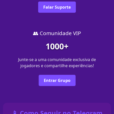
Falar Suporte
👥 Comunidade VIP
1000+
Junte-se a uma comunidade exclusiva de
jogadores e compartilhe experiências!
Entrar Grupo
📱 Como Seguir no Telegram