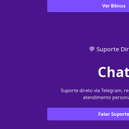
Ver Bônus
💬 Suporte Di
Cha
Suporte direto via Telegram, r
atendimento persona
Falar Suport