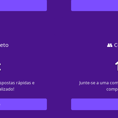
reto
👥 
t
espostas rápidas e
Junte-se a uma com
lizado!
compa
e