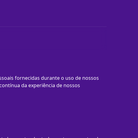
ssoais fornecidas durante o uso de nossos
 contínua da experiência de nossos