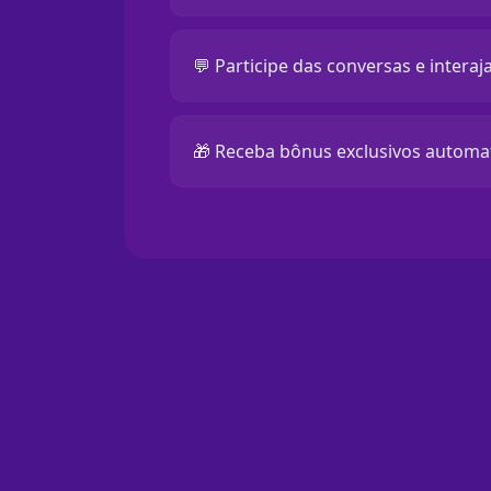
💬 Participe das conversas e interaj
🎁 Receba bônus exclusivos autom