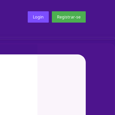
Login
Registrar-se