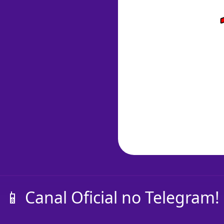
📱 Canal Oficial no Telegram!