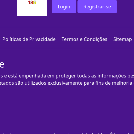
Login
Registrar-se
Políticas de Privacidade
Termos e Condições
Sitemap
de
ios e está empenhada em proteger todas as informações pe
tados são utilizados exclusivamente para fins de melhoria