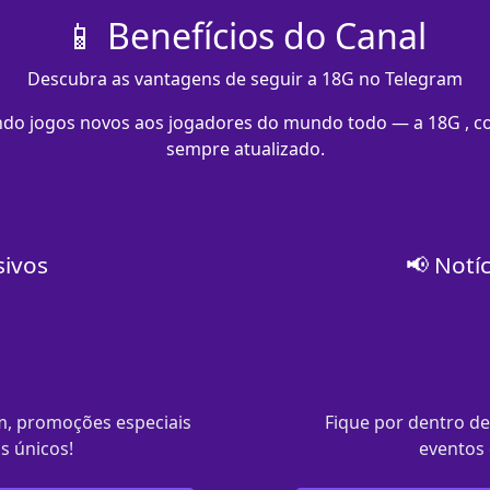
📱 Benefícios do Canal
Descubra as vantagens de seguir a 18G no Telegram
endo jogos novos aos jogadores do mundo todo — a 18G , 
sempre atualizado.
sivos
📢 Notí
m, promoções especiais
Fique por dentro d
s únicos!
eventos