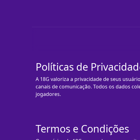
Políticas de Privacida
A 18G valoriza a privacidade de seus usuár
canais de comunicação. Todos os dados cole
jogadores.
Termos e Condições