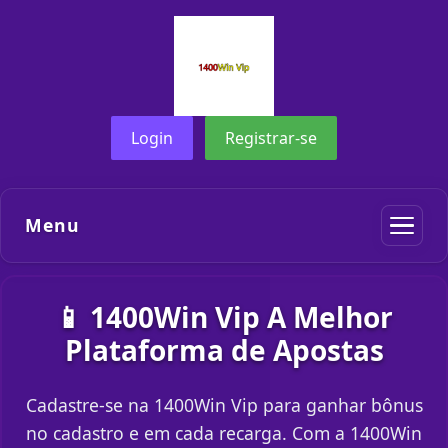
Login
Registrar-se
Menu
📱 1400Win Vip A Melhor
Plataforma de Apostas
Cadastre-se na 1400Win Vip para ganhar bônus
no cadastro e em cada recarga. Com a 1400Win