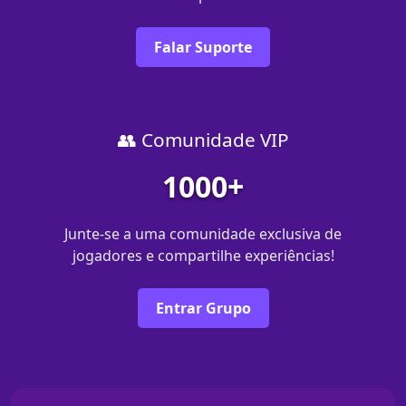
Falar Suporte
👥 Comunidade VIP
1000+
Junte-se a uma comunidade exclusiva de
jogadores e compartilhe experiências!
Entrar Grupo