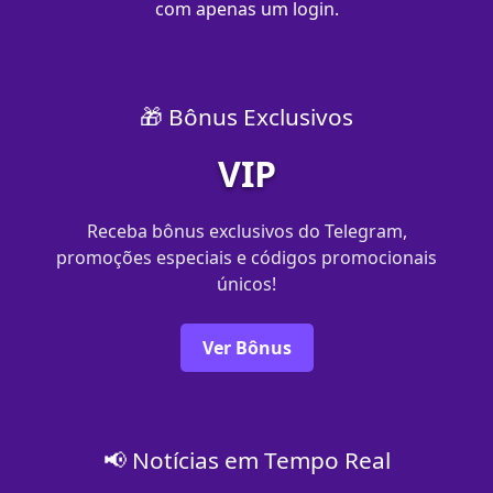
com apenas um login.
🎁 Bônus Exclusivos
VIP
Receba bônus exclusivos do Telegram,
promoções especiais e códigos promocionais
únicos!
Ver Bônus
📢 Notícias em Tempo Real