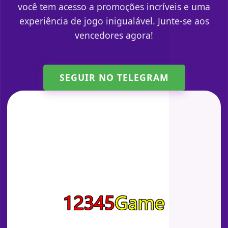
você tem acesso a promoções incríveis e uma
experiência de jogo inigualável. Junte-se aos
vencedores agora!
SEGUIR NO TELEGRAM