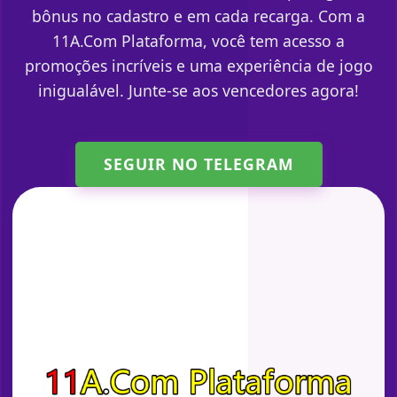
bônus no cadastro e em cada recarga. Com a
11A.Com Plataforma, você tem acesso a
promoções incríveis e uma experiência de jogo
inigualável. Junte-se aos vencedores agora!
SEGUIR NO TELEGRAM