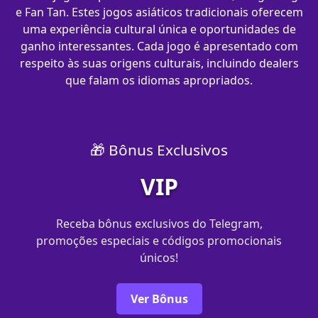
e Fan Tan. Estes jogos asiáticos tradicionais oferecem
uma experiência cultural única e oportunidades de
ganho interessantes. Cada jogo é apresentado com
respeito às suas origens culturais, incluindo dealers
que falam os idiomas apropriados.
🎁 Bônus Exclusivos
VIP
Receba bônus exclusivos do Telegram,
promoções especiais e códigos promocionais
únicos!
Ver Bônus