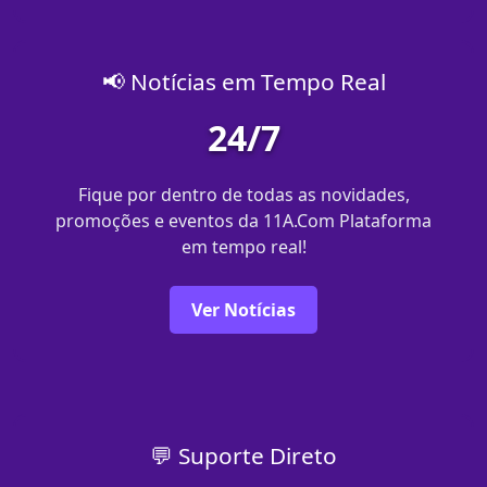
📢 Notícias em Tempo Real
24/7
Fique por dentro de todas as novidades,
promoções e eventos da 11A.Com Plataforma
em tempo real!
Ver Notícias
💬 Suporte Direto