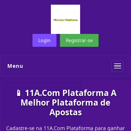
Login
Registrar-se
Menu
📱 11A.Com Plataforma A
Melhor Plataforma de
Apostas
Cadastre-se na 11A.Com Plataforma para ganhar