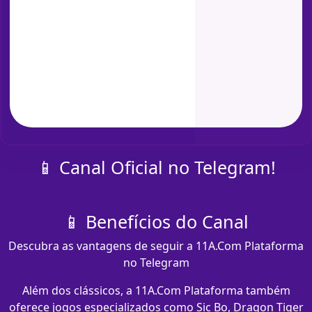
📱 Canal Oficial no Telegram!
📱 Benefícios do Canal
Descubra as vantagens de seguir a 11A.Com Plataforma
no Telegram
Além dos clássicos, a 11A.Com Plataforma também
oferece jogos especializados como Sic Bo, Dragon Tiger