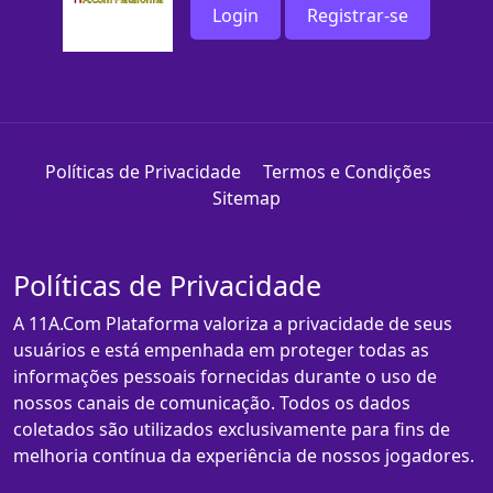
Login
Registrar-se
Políticas de Privacidade
Termos e Condições
Sitemap
Políticas de Privacidade
A 11A.Com Plataforma valoriza a privacidade de seus
usuários e está empenhada em proteger todas as
informações pessoais fornecidas durante o uso de
nossos canais de comunicação. Todos os dados
coletados são utilizados exclusivamente para fins de
melhoria contínua da experiência de nossos jogadores.